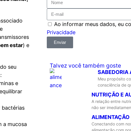
associado
Ao informar meus dados, eu 
de
Privacidade
ansmissores
Enviar
bem estar
) e
Talvez você também goste
 do seu
SABEDORIA
:
Meu propósito co
aminas e
consciência de q
equilibrar
NUTRIÇÃO E 
A relação entre nut
 bactérias
não ser imediatamen
ALIMENTAÇÃO 
m a mucosa
Conectando com noss
alimentação com no