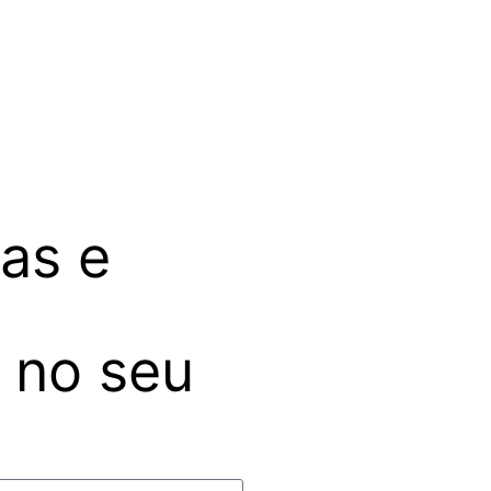
sas e
 no seu