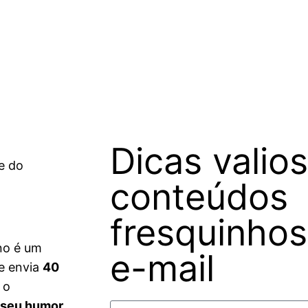
Dicas valio
e do
conteúdos
fresquinhos
no é um
e-mail
le envia
40
 o
 seu humor,