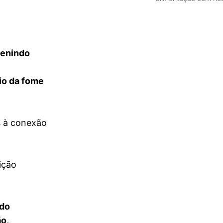
enindo
io da fome
s à conexão
ição
do
o,