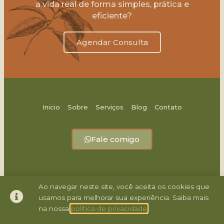
a vida real de forma simples, prática e
eficiente?
Agendar Consulta
Inicio
Sobre
Serviços
Blog
Contato
Fale comigo
Ao navegar neste site, você aceita os cookies que
usamos para melhorar sua experiência. Saiba mais
1
na nossa
política de privacidade
Enviar mensagem
© 2021 Todos os direitos reservados - Feito por slin.digital