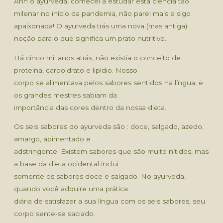
Ahh o ayurveda, comecei a estudar esta ciência tão
milenar no início da pandemia, não parei mais e sigo
apaixonada! O ayurveda trás uma nova (mas antiga)
noção para o que significa um prato nutritivo.
Há cinco mil anos atrás, não existia o conceito de
proteína, carboidrato e lipídio. Nosso
corpo se alimentava pelos sabores sentidos na língua, e
os grandes mestres sabiam da
importância das cores dentro da nossa dieta.
Os seis sabores do ayurveda são : doce, salgado, azedo,
amargo, apimentado e
adstringente. Existem sabores que são muito nítidos, mas
a base da dieta ocidental inclui
somente os sabores doce e salgado. No ayurveda,
quando você adquire uma prática
diária de satisfazer a sua língua com os seis sabores, seu
corpo sente-se saciado.