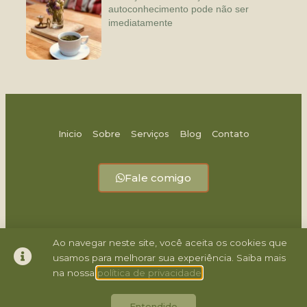
autoconhecimento pode não ser
imediatamente
Inicio
Sobre
Serviços
Blog
Contato
Fale comigo
Ao navegar neste site, você aceita os cookies que
usamos para melhorar sua experiência. Saiba mais
1
na nossa
política de privacidade
Enviar mensagem
© 2021 Todos os direitos reservados - Feito por slin.digital
Entendido